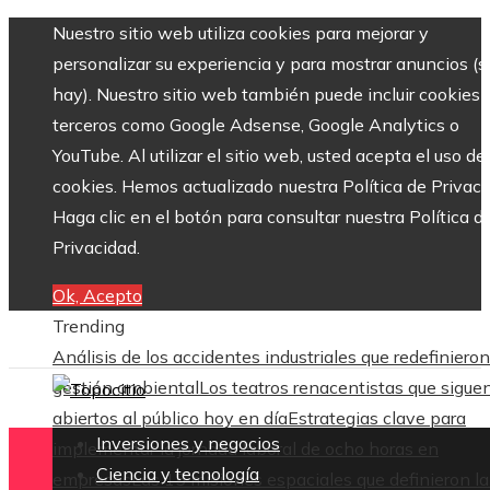
Nuestro sitio web utiliza cookies para mejorar y
personalizar su experiencia y para mostrar anuncios (si
hay). Nuestro sitio web también puede incluir cookies 
terceros como Google Adsense, Google Analytics o
YouTube. Al utilizar el sitio web, usted acepta el uso de
cookies. Hemos actualizado nuestra Política de Privaci
Haga clic en el botón para consultar nuestra Política d
Privacidad.
Ok, Acepto
Trending
Análisis de los accidentes industriales que redefinieron
gestión ambiental
Los teatros renacentistas que sigue
abiertos al público hoy en día
Estrategias clave para
Inversiones y negocios
implementar la jornada laboral de ocho horas en
Ciencia y tecnología
empresas
Las 15 misiones espaciales que definieron la