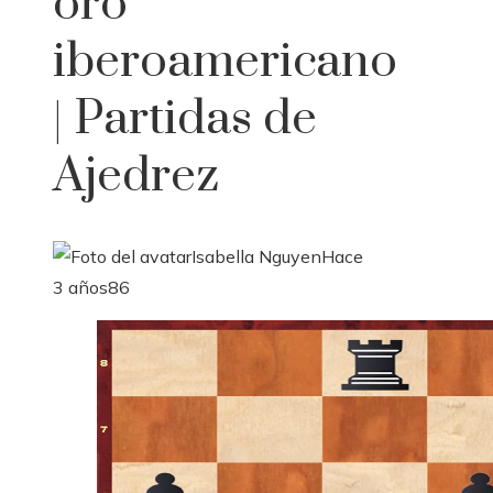
oro
iberoamericano
| Partidas de
Ajedrez
Isabella Nguyen
Hace
3 años
86