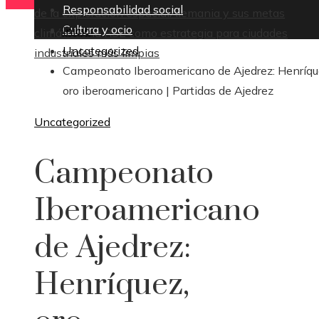
Responsabilidad social
de la exploración espacial
Alemania y sus metas
Cultura y ocio
Inicio
climáticas: la RSE como estrategia para ciudades
Uncategorized
industriales más limpias
Campeonato Iberoamericano de Ajedrez: Henríqu
oro iberoamericano | Partidas de Ajedrez
Uncategorized
Campeonato
Iberoamericano
de Ajedrez:
Henríquez,