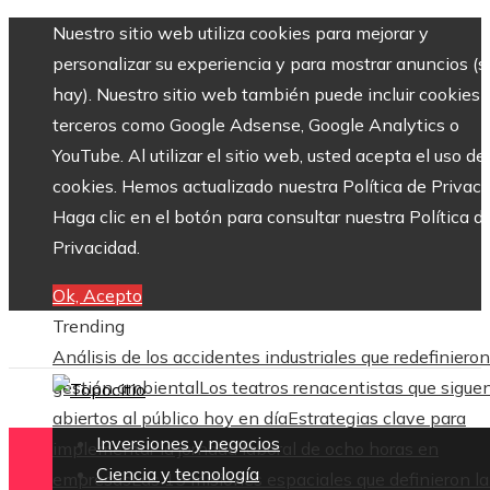
Nuestro sitio web utiliza cookies para mejorar y
personalizar su experiencia y para mostrar anuncios (si
hay). Nuestro sitio web también puede incluir cookies 
terceros como Google Adsense, Google Analytics o
YouTube. Al utilizar el sitio web, usted acepta el uso de
cookies. Hemos actualizado nuestra Política de Privaci
Haga clic en el botón para consultar nuestra Política d
Privacidad.
Ok, Acepto
Trending
Análisis de los accidentes industriales que redefinieron
gestión ambiental
Los teatros renacentistas que sigue
abiertos al público hoy en día
Estrategias clave para
Inversiones y negocios
implementar la jornada laboral de ocho horas en
Ciencia y tecnología
empresas
Las 15 misiones espaciales que definieron la