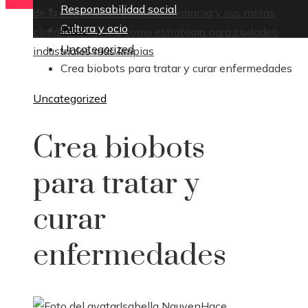
Responsabilidad social
de la exploración espacial
Alemania y sus metas
Cultura y ocio
Inicio
climáticas: la RSE como estrategia para ciudades
Uncategorized
industriales más limpias
Crea biobots para tratar y curar enfermedades
Uncategorized
Crea biobots
para tratar y
curar
enfermedades
Isabella Nguyen
Hace