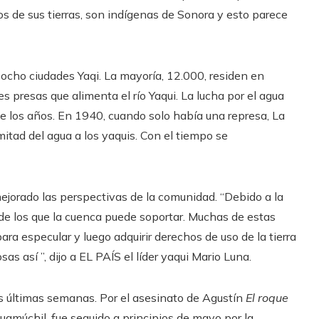
s de sus tierras, son indígenas de Sonora y esto parece
cho ciudades Yaqi. La mayoría, 12.000, residen en
 presas que alimenta el río Yaqui. La lucha por el agua
 de los años. En 1940, cuando solo había una represa, La
mitad del agua a los yaquis. Con el tiempo se
ejorado las perspectivas de la comunidad. “Debido a la
de los que la cuenca puede soportar. Muchas de estas
para especular y luego adquirir derechos de uso de la tierra
s así ”, dijo a EL PAÍS el líder yaqui Mario Luna.
 últimas semanas. Por el asesinato de Agustín
El roque
Guamúchil, fue seguido a principios de mayo por la