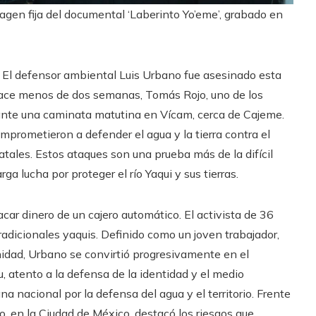
agen fija del documental ‘Laberinto Yo’eme’, grabado en
ui. El defensor ambiental Luis Urbano fue asesinado esta
ace menos de dos semanas, Tomás Rojo, uno de los
rante una caminata matutina en Vícam, cerca de Cajeme.
mprometieron a defender el agua y la tierra contra el
atales. Estos ataques son una prueba más de la difícil
rga lucha por proteger el río Yaqui y sus tierras.
ar dinero de un cajero automático. El activista de 36
adicionales yaquis. Definido como un joven trabajador,
idad, Urbano se convirtió progresivamente en el
bu, atento a la defensa de la identidad y el medio
nacional por la defensa del agua y el territorio. Frente
, en la Ciudad de México, destacó los riesgos que