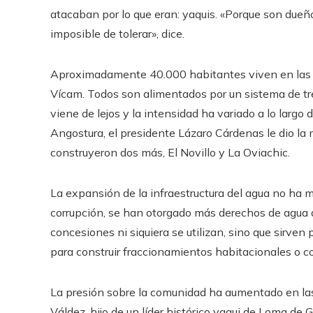
atacaban por lo que eran: yaquis. «Porque son dueño
imposible de tolerar», dice.
Aproximadamente 40.000 habitantes viven en las o
Vícam. Todos son alimentados por un sistema de tres
viene de lejos y la intensidad ha variado a lo largo
Angostura, el presidente Lázaro Cárdenas le dio la 
construyeron dos más, El Novillo y La Oviachic.
La expansión de la infraestructura del agua no ha m
corrupción, se han otorgado más derechos de agua 
concesiones ni siquiera se utilizan, sino que sirven 
para construir fraccionamientos habitacionales o cosa
La presión sobre la comunidad ha aumentado en las
Váldez, hijo de un líder histórico yaqui de Loma de 