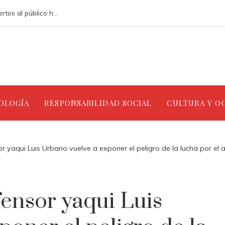
Los teatros renacentistas que siguen abiertos al público hoy en día
NOLOGÍA
RESPONSABILIDAD SOCIAL
CULTURA Y O
or yaqui Luis Urbano vuelve a exponer el peligro de la lucha por el
fensor yaqui Luis