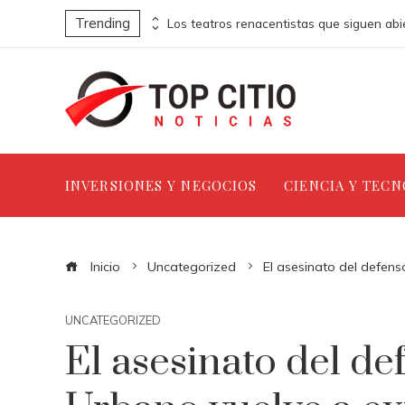
Trending
Los ordenadores que abrieron nuevas fronteras en la informática
INVERSIONES Y NEGOCIOS
CIENCIA Y TEC
Inicio
Uncategorized
El asesinato del defens
UNCATEGORIZED
El asesinato del de