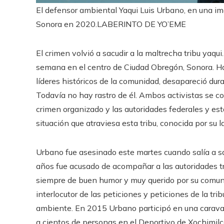
El defensor ambiental Yaqui Luis Urbano, en una im
Sonora en 2020.
LABERINTO DE YO’EME
El crimen volvió a sacudir a la maltrecha tribu yaq
semana en el centro de Ciudad Obregón, Sonora. H
líderes históricos de la comunidad, desapareció du
Todavía no hay rastro de él. Ambos activistas se co
crimen organizado y las autoridades federales y est
situación que atraviesa esta tribu, conocida por su la
Urbano fue asesinado este martes cuando salía a sac
años fue acusado de acompañar a las autoridades tr
siempre de buen humor y muy querido por su comun
interlocutor de las peticiones y peticiones de la tri
ambiente. En 2015 Urbano participó en una caravana 
a cientos de personas en el Deportivo de Xochimilco