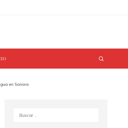
Las 15 misiones espaciales que definieron la era de la exploración espacial
Alemania y sus metas climáticas: la RSE como estrategia para ciudades industriales más limpias
CIO
 agua en Sonora
Buscar: