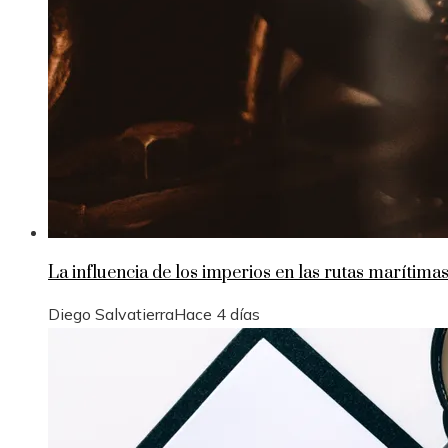
La influencia de los imperios en las rutas marítimas 
Diego Salvatierra
Hace 4 días