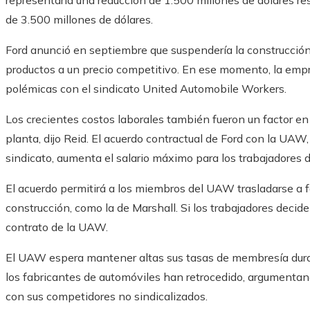
representaría una reducción de 1.500 millones de dólares re
de 3.500 millones de dólares.
Ford anunció en septiembre que suspendería la construcción
productos a un precio competitivo. En ese momento, la em
polémicas con el sindicato United Automobile Workers.
Los crecientes costos laborales también fueron un factor en 
planta, dijo Reid. El acuerdo contractual de Ford con la UAW,
sindicato, aumenta el salario máximo para los trabajadores 
El acuerdo permitirá a los miembros del UAW trasladarse a fá
construcción, como la de Marshall. Si los trabajadores decide
contrato de la UAW.
El UAW espera mantener altas sus tasas de membresía durante
los fabricantes de automóviles han retrocedido, argumenta
con sus competidores no sindicalizados.