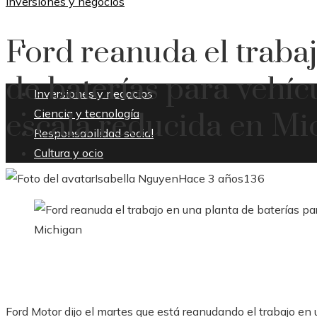
Inversiones y negocios
Ford reanuda el traba
CULTURA Y OCIO
de baterías para vehícu
Inversiones y negocios
Ciencia y tecnología
escala reducida en Mi
Responsabilidad social
Cultura y ocio
Isabella Nguyen
Hace 3 años
136
Ford Motor dijo el martes que está reanudando el trabajo en 