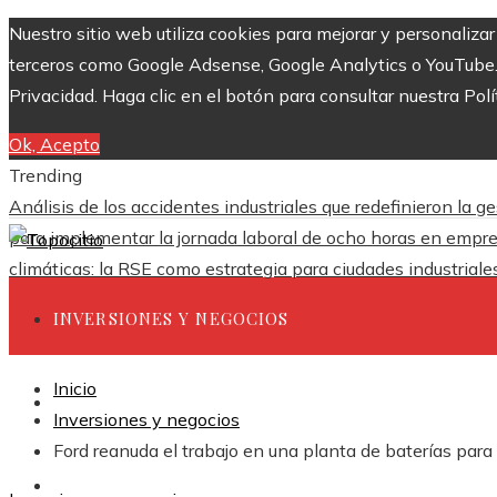
Nuestro sitio web utiliza cookies para mejorar y personaliza
terceros como Google Adsense, Google Analytics o YouTube. Al
Privacidad. Haga clic en el botón para consultar nuestra Polí
Ok, Acepto
Trending
Análisis de los accidentes industriales que redefinieron la g
para implementar la jornada laboral de ocho horas en empr
climáticas: la RSE como estrategia para ciudades industrial
INVERSIONES Y NEGOCIOS
Inicio
CIENCIA Y TECNOLOGÍA
Inversiones y negocios
Ford reanuda el trabajo en una planta de baterías para
RESPONSABILIDAD SOCIAL