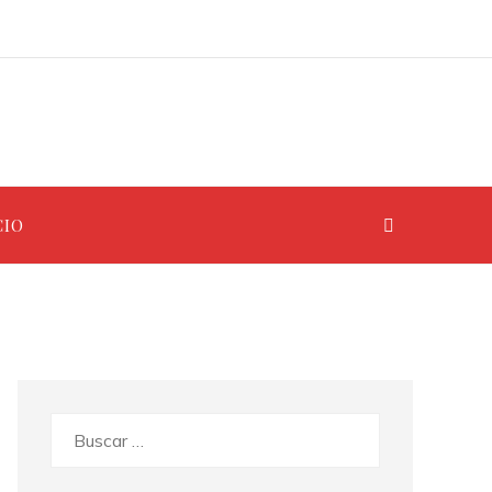
Las 15 misiones espaciales que definieron la era de la exploración espacial
Alemania y sus metas climáticas: la RSE como estrategia para ciudades industriales más limpias
CIO
Buscar: