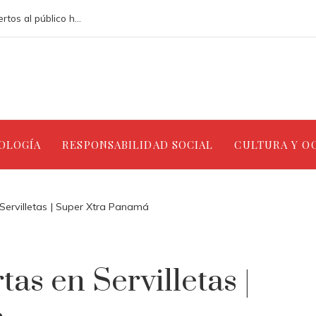
Los teatros renacentistas que siguen abiertos al público hoy en día
NOLOGÍA
RESPONSABILIDAD SOCIAL
CULTURA Y O
Servilletas | Super Xtra Panamá
as en Servilletas |