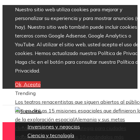
Nuestro sitio web utiliza cookies para mejorar y
personalizar su experiencia y para mostrar anuncios (si
hay). Nuestro sitio web también puede incluir cookies 
terceros como Google Adsense, Google Analytics o
YouTube. Al utilizar el sitio web, usted acepta el uso de
cookies. Hemos actualizado nuestra Política de Privaci
Haga clic en el botón para consultar nuestra Política d
Privacidad.
Ok, Acepto
Trending
Los teatros renacentistas que siguen abiertos al públic
hoy en día
Las 15 misiones espaciales que definieron l
de la exploración espacial
Alemania y sus metas
Inversiones y negocios
climáticas: la RSE como estrategia para ciudades
Ciencia y tecnología
industriales más limpias
Los 10 escándalos más