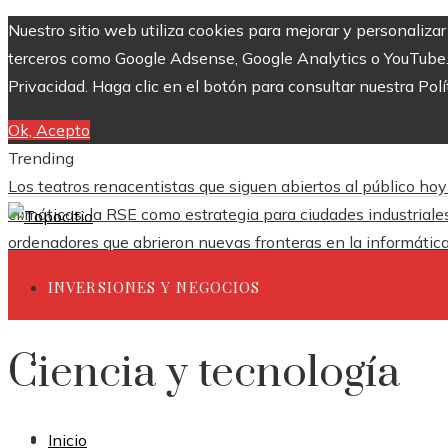
Nuestro sitio web utiliza cookies para mejorar y personaliza
terceros como Google Adsense, Google Analytics o YouTube. Al
Privacidad. Haga clic en el botón para consultar nuestra Polí
Ok, Acepto
Trending
Los teatros renacentistas que siguen abiertos al público hoy
climáticas: la RSE como estrategia para ciudades industrial
ordenadores que abrieron nuevas fronteras en la informátic
INVERSIONES Y NEGOCIOS
Ciencia y tecnología
CIENCIA Y TECNOLOGÍA
RESPONSABILIDAD SOCIAL
Inicio