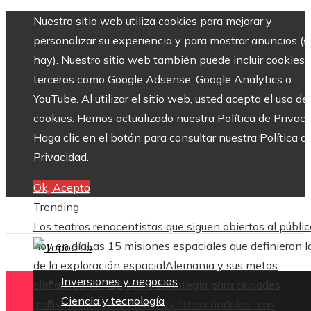
Nuestro sitio web utiliza cookies para mejorar y
personalizar su experiencia y para mostrar anuncios (si
hay). Nuestro sitio web también puede incluir cookies 
terceros como Google Adsense, Google Analytics o
YouTube. Al utilizar el sitio web, usted acepta el uso de
cookies. Hemos actualizado nuestra Política de Privaci
Haga clic en el botón para consultar nuestra Política d
Privacidad.
Ok, Acepto
Trending
Los teatros renacentistas que siguen abiertos al públic
hoy en día
Las 15 misiones espaciales que definieron l
de la exploración espacial
Alemania y sus metas
Inversiones y negocios
climáticas: la RSE como estrategia para ciudades
Ciencia y tecnología
industriales más limpias
Los 10 escándalos más