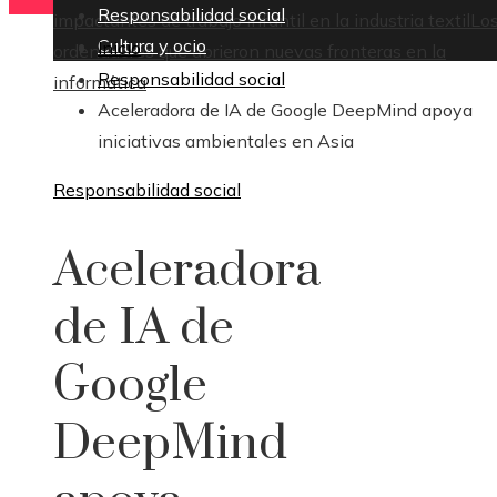
Responsabilidad social
impactantes de trabajo infantil en la industria textil
Lo
Cultura y ocio
Inicio
ordenadores que abrieron nuevas fronteras en la
Responsabilidad social
informática
Aceleradora de IA de Google DeepMind apoya
iniciativas ambientales en Asia
Responsabilidad social
Aceleradora
de IA de
Google
DeepMind