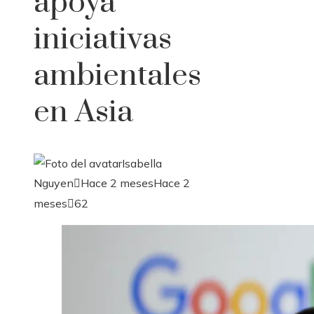
apoya
iniciativas
ambientales
en Asia
Isabella
Nguyen
Hace 2 meses
Hace 2
meses
62