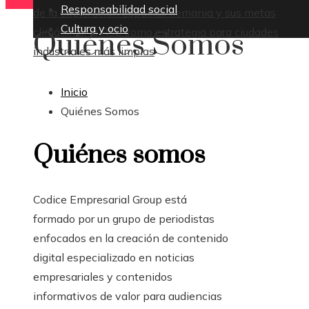
Responsabilidad social
de la exploración espacial
Alemania y sus metas
Cultura y ocio
climáticas: la RSE como estrategia para ciudades
Quiénes Somos
industriales más limpias
Inicio
Quiénes Somos
Quiénes somos
Codice Empresarial Group está
formado por un grupo de periodistas
enfocados en la creación de contenido
digital especializado en noticias
empresariales y contenidos
informativos de valor para audiencias