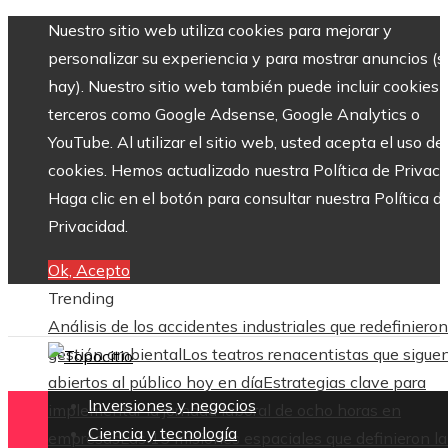
Nuestro sitio web utiliza cookies para mejorar y
personalizar su experiencia y para mostrar anuncios (si
hay). Nuestro sitio web también puede incluir cookies 
terceros como Google Adsense, Google Analytics o
YouTube. Al utilizar el sitio web, usted acepta el uso de
cookies. Hemos actualizado nuestra Política de Privaci
Haga clic en el botón para consultar nuestra Política d
Privacidad.
Ok, Acepto
Trending
Análisis de los accidentes industriales que redefinieron
gestión ambiental
Los teatros renacentistas que sigue
abiertos al público hoy en día
Estrategias clave para
Inversiones y negocios
implementar la jornada laboral de ocho horas en
Ciencia y tecnología
empresas
Las 15 misiones espaciales que definieron la