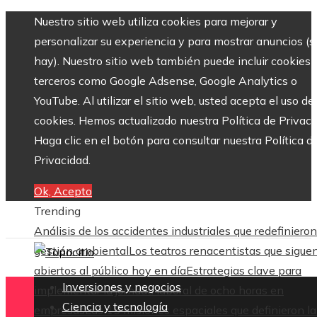
Nuestro sitio web utiliza cookies para mejorar y
personalizar su experiencia y para mostrar anuncios (si
hay). Nuestro sitio web también puede incluir cookies 
terceros como Google Adsense, Google Analytics o
YouTube. Al utilizar el sitio web, usted acepta el uso de
cookies. Hemos actualizado nuestra Política de Privaci
Haga clic en el botón para consultar nuestra Política d
Privacidad.
Ok, Acepto
Trending
Análisis de los accidentes industriales que redefinieron
gestión ambiental
Los teatros renacentistas que sigue
abiertos al público hoy en día
Estrategias clave para
Inversiones y negocios
implementar la jornada laboral de ocho horas en
Ciencia y tecnología
empresas
Las 15 misiones espaciales que definieron la