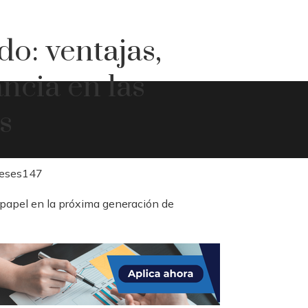
o: ventajas,
ancia en las
s
eses
147