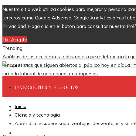
Nuestro sitio web utiliza cookies para mejorar y personaliza
terceros como Google Adsense, Google Analytics o YouTube. Al
Privacidad. Haga clic en el botón para consultar nuestra Polí
Ok, Acepto
Trending
Análisis de los accidentes industriales que redefinieron la g
renacentistas que siguen abiertos al público hoy en día
La in
jornada laboral de ocho horas en empresas
INVERSIONES Y NEGOCIOS
Inicio
CIENCIA Y TECNOLOGÍA
Ciencia y tecnología
Aprendizaje supervisado: ventajas, desventajas y su r
RESPONSABILIDAD SOCIAL