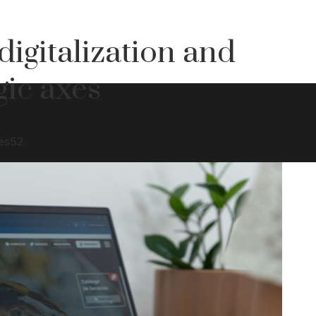
igitalization and
gic axes
es
52