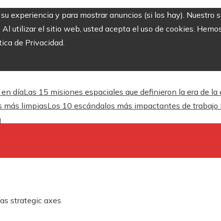
r su experiencia y para mostrar anuncios (si los hay). Nuestro 
 utilizar el sitio web, usted acepta el uso de cookies. Hemos
tica de Privacidad.
 en día
Las 15 misiones espaciales que definieron la era de la
es más limpias
Los 10 escándalos más impactantes de trabajo inf
a
 as strategic axes