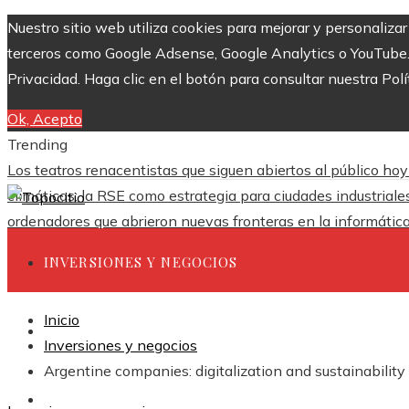
Nuestro sitio web utiliza cookies para mejorar y personaliza
terceros como Google Adsense, Google Analytics o YouTube. Al
Privacidad. Haga clic en el botón para consultar nuestra Polí
Ok, Acepto
Trending
Los teatros renacentistas que siguen abiertos al público hoy
climáticas: la RSE como estrategia para ciudades industrial
ordenadores que abrieron nuevas fronteras en la informátic
INVERSIONES Y NEGOCIOS
Inicio
CIENCIA Y TECNOLOGÍA
Inversiones y negocios
Argentine companies: digitalization and sustainability
RESPONSABILIDAD SOCIAL