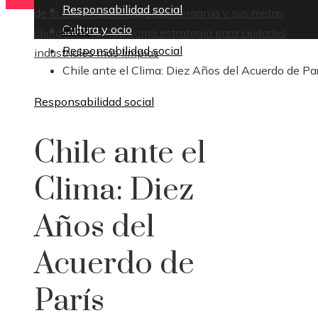
Responsabilidad social
de la exploración espacial
Alemania y sus metas
Cultura y ocio
Inicio
climáticas: la RSE como estrategia para ciudades
Responsabilidad social
industriales más limpias
Chile ante el Clima: Diez Años del Acuerdo de Pa
Responsabilidad social
Chile ante el
Clima: Diez
Años del
Acuerdo de
París