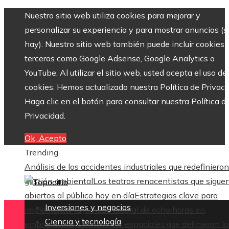
Nuestro sitio web utiliza cookies para mejorar y
personalizar su experiencia y para mostrar anuncios (si
hay). Nuestro sitio web también puede incluir cookies 
terceros como Google Adsense, Google Analytics o
YouTube. Al utilizar el sitio web, usted acepta el uso de
cookies. Hemos actualizado nuestra Política de Privaci
Haga clic en el botón para consultar nuestra Política d
Privacidad.
Ok, Acepto
Trending
Análisis de los accidentes industriales que redefinieron
gestión ambiental
Los teatros renacentistas que sigue
abiertos al público hoy en día
Estrategias clave para
Inversiones y negocios
implementar la jornada laboral de ocho horas en
Ciencia y tecnología
empresas
Las 15 misiones espaciales que definieron la