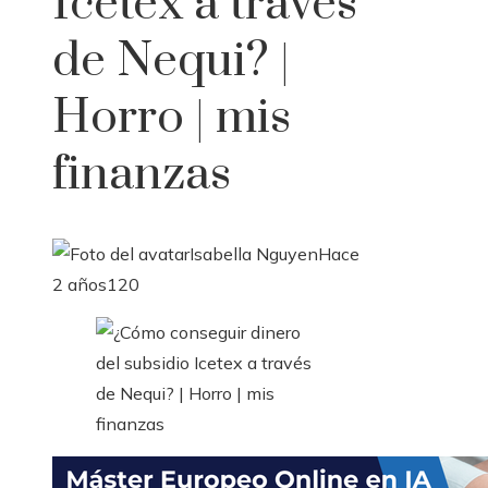
Icetex a través
de Nequi? |
Horro | mis
finanzas
Isabella Nguyen
Hace
2 años
120