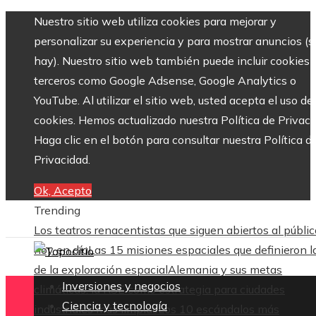
Nuestro sitio web utiliza cookies para mejorar y
personalizar su experiencia y para mostrar anuncios (si
hay). Nuestro sitio web también puede incluir cookies 
terceros como Google Adsense, Google Analytics o
YouTube. Al utilizar el sitio web, usted acepta el uso de
cookies. Hemos actualizado nuestra Política de Privaci
Haga clic en el botón para consultar nuestra Política d
Privacidad.
Ok, Acepto
Trending
Los teatros renacentistas que siguen abiertos al públic
hoy en día
Las 15 misiones espaciales que definieron l
de la exploración espacial
Alemania y sus metas
Inversiones y negocios
climáticas: la RSE como estrategia para ciudades
Ciencia y tecnología
industriales más limpias
Los 10 escándalos más