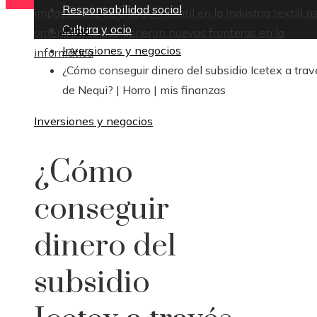
Responsabilidad social
impactantes de trabajo infantil en la industria textil
Lo
Cultura y ocio
Inicio
ordenadores que abrieron nuevas fronteras en la
Inversiones y negocios
informática
¿Cómo conseguir dinero del subsidio Icetex a trav
de Nequi? | Horro | mis finanzas
Inversiones y negocios
¿Cómo
conseguir
dinero del
subsidio