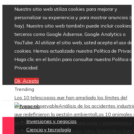
Nuestro sitio web utiliza cookies para mejorar y
personalizar su experiencia y para mostrar anuncios (si
hay). Nuestro sitio web también puede incluir cookies 
terceros como Google Adsense, Google Analytics o
YouTube. Al utilizar el sitio web, usted acepta el uso de
cookies. Hemos actualizado nuestra Política de Privaci
Haga clic en el botón para consultar nuestra Política d
Privacidad.
Ok, Acepto
Trending
Los 10 telescopios que han ampliado los límites del
universo observable
Análisis de los accidentes industri
que redefinieron la gestión ambiental
Los 10 animales
Inversiones y negocios
sentidos más desarrollados para cazar y protegerse
La
Ciencia y tecnología
escena post-créditos de Spider-Man: Brand New Day 