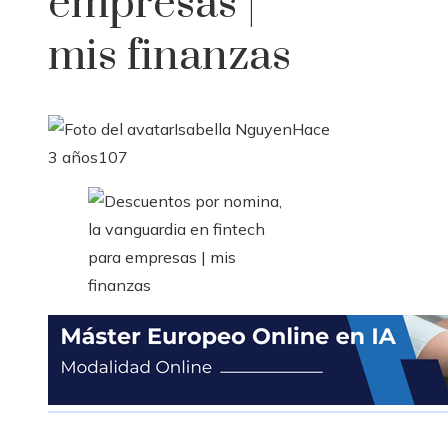
empresas |
mis finanzas
Isabella Nguyen
Hace
3 años
107