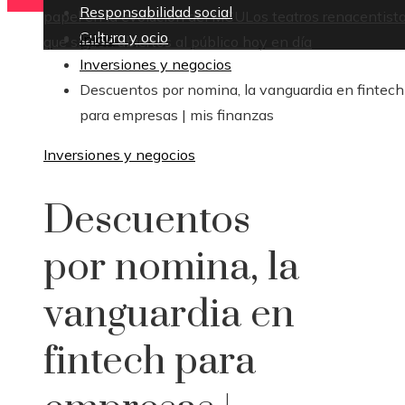
Responsabilidad social
papel en la evolución del MCU
Los teatros renacentist
Cultura y ocio
Inicio
que siguen abiertos al público hoy en día
Inversiones y negocios
Descuentos por nomina, la vanguardia en fintech
para empresas | mis finanzas
Inversiones y negocios
Descuentos
por nomina, la
vanguardia en
fintech para