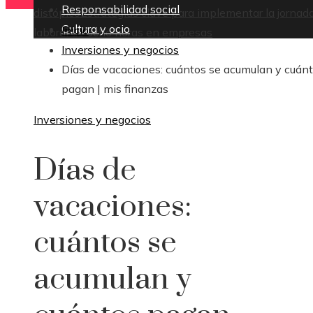
Responsabilidad social
distópico
Estrategias clave para implementar la jornad
Cultura y ocio
Inicio
laboral de ocho horas en empresas
Inversiones y negocios
Días de vacaciones: cuántos se acumulan y cuán
pagan | mis finanzas
Inversiones y negocios
Días de
vacaciones:
cuántos se
acumulan y