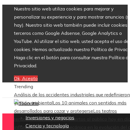
Nuestro sitio web utiliza cookies para mejorar y
personalizar su experiencia y para mostrar anuncios (si
hay). Nuestro sitio web también puede incluir cookies 
terceros como Google Adsense, Google Analytics o
YouTube. Al utilizar el sitio web, usted acepta el uso de
cookies. Hemos actualizado nuestra Política de Privaci
Haga clic en el botón para consultar nuestra Política d
Privacidad.
Ok, Acepto
Trending
Análisis de los accidentes industriales que redefinieron
gestión ambiental
Los 10 animales con sentidos más
desarrollados para cazar y protegerse
Los teatros
Inversiones y negocios
renacentistas que siguen abiertos al público hoy en dí
Ciencia y tecnología
influencia de La naranja mecánica en la evolución del 