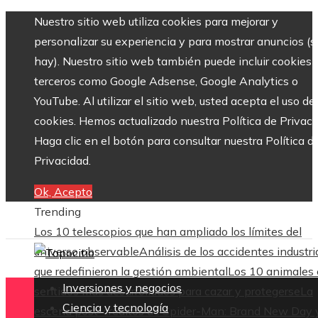
Nuestro sitio web utiliza cookies para mejorar y
personalizar su experiencia y para mostrar anuncios (si
hay). Nuestro sitio web también puede incluir cookies 
terceros como Google Adsense, Google Analytics o
YouTube. Al utilizar el sitio web, usted acepta el uso de
cookies. Hemos actualizado nuestra Política de Privaci
Haga clic en el botón para consultar nuestra Política d
Privacidad.
Ok, Acepto
Trending
Los 10 telescopios que han ampliado los límites del
universo observable
Análisis de los accidentes industri
que redefinieron la gestión ambiental
Los 10 animales
Inversiones y negocios
sentidos más desarrollados para cazar y protegerse
La
Ciencia y tecnología
escena post-créditos de Spider-Man: Brand New Day 