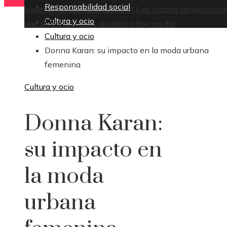
Responsabilidad social
papel en la evolución del MCU
Los teatros renacentist
Cultura y ocio
Inicio
que siguen abiertos al público hoy en día
Cultura y ocio
Donna Karan: su impacto en la moda urbana
femenina
Cultura y ocio
Donna Karan:
su impacto en
la moda
urbana