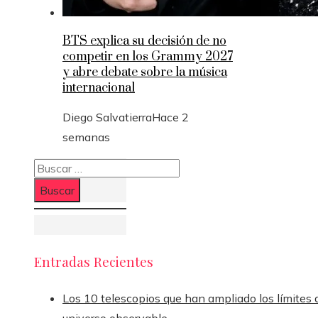
BTS explica su decisión de no
competir en los Grammy 2027
y abre debate sobre la música
internacional
Diego Salvatierra
Hace 2
semanas
Buscar:
Entradas Recientes
Los 10 telescopios que han ampliado los límites 
universo observable