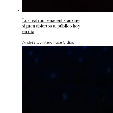
Los teatros renacentistas que
siguen abiertos al público hoy
en día
Andrés Quintero
Hace 5 días