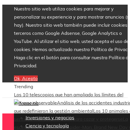
Nuestro sitio web utiliza cookies para mejorar y
personalizar su experiencia y para mostrar anuncios (si
hay). Nuestro sitio web también puede incluir cookies 
terceros como Google Adsense, Google Analytics o
YouTube. Al utilizar el sitio web, usted acepta el uso de
cookies. Hemos actualizado nuestra Política de Privaci
Haga clic en el botón para consultar nuestra Política d
Privacidad.
Ok, Acepto
Trending
Los 10 telescopios que han ampliado los límites del
universo observable
Análisis de los accidentes industri
que redefinieron la gestión ambiental
Los 10 animales
Inversiones y negocios
sentidos más desarrollados para cazar y protegerse
La
Ciencia y tecnología
escena post-créditos de Spider-Man: Brand New Day 