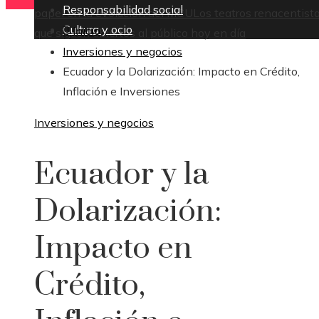
Responsabilidad social
papel en la evolución del MCU
Los teatros renacentist
Cultura y ocio
Inicio
que siguen abiertos al público hoy en día
Inversiones y negocios
Ecuador y la Dolarización: Impacto en Crédito,
Inflación e Inversiones
Inversiones y negocios
Ecuador y la
Dolarización:
Impacto en
Crédito,