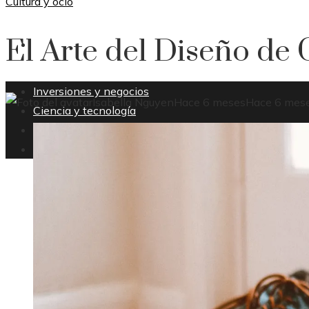
Cultura y ocio
El Arte del Diseño de
CULTURA Y OCIO
Inversiones y negocios
Isabella Nguyen
Hace 6 meses
Hace 6 mes
Ciencia y tecnología
Responsabilidad social
Cultura y ocio