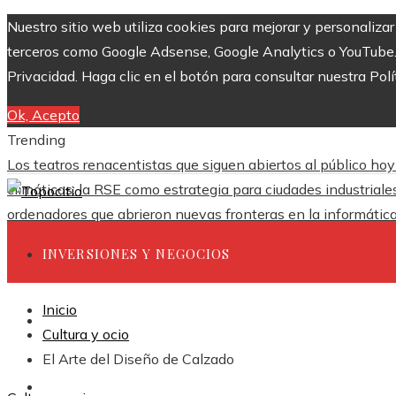
Nuestro sitio web utiliza cookies para mejorar y personaliza
terceros como Google Adsense, Google Analytics o YouTube. Al
Privacidad. Haga clic en el botón para consultar nuestra Polí
Ok, Acepto
Trending
Los teatros renacentistas que siguen abiertos al público hoy
climáticas: la RSE como estrategia para ciudades industrial
ordenadores que abrieron nuevas fronteras en la informátic
INVERSIONES Y NEGOCIOS
Inicio
CIENCIA Y TECNOLOGÍA
Cultura y ocio
El Arte del Diseño de Calzado
RESPONSABILIDAD SOCIAL