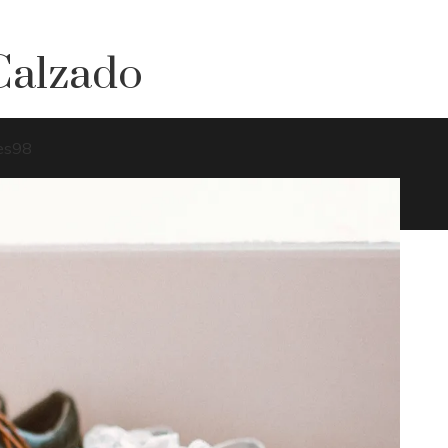
 Calzado
es
98