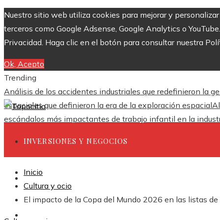
Nuestro sitio web utiliza cookies para mejorar y personaliza
terceros como Google Adsense, Google Analytics o YouTube. Al
Privacidad. Haga clic en el botón para consultar nuestra Polí
Ok, Acepto
Trending
Análisis de los accidentes industriales que redefinieron la g
espaciales que definieron la era de la exploración espacial
Al
escándalos más impactantes de trabajo infantil en la industr
INVERSIONES Y NEGOCIOS
Inicio
CIENCIA Y TECNOLOGÍA
Cultura y ocio
El impacto de la Copa del Mundo 2026 en las listas d
RESPONSABILIDAD SOCIAL