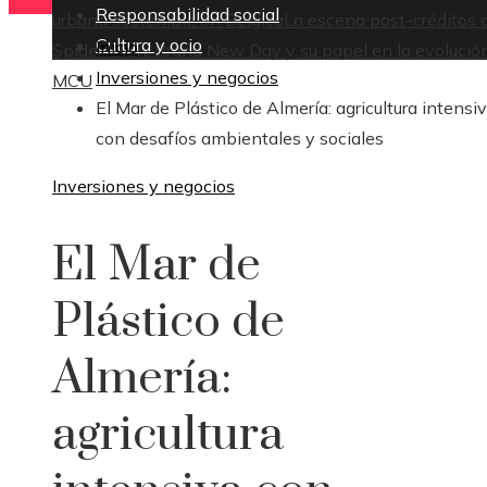
Responsabilidad social
urbana sostenible en Bélgica
La escena post-créditos 
Cultura y ocio
Inicio
Spider-Man: Brand New Day y su papel en la evolución
Inversiones y negocios
MCU
El Mar de Plástico de Almería: agricultura intensi
con desafíos ambientales y sociales
Inversiones y negocios
El Mar de
Plástico de
Almería:
agricultura