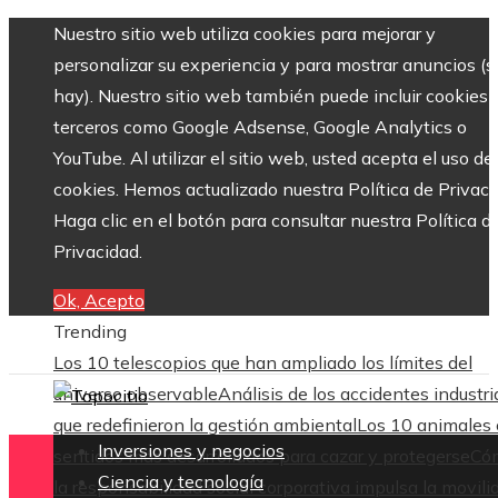
Nuestro sitio web utiliza cookies para mejorar y
personalizar su experiencia y para mostrar anuncios (si
hay). Nuestro sitio web también puede incluir cookies 
terceros como Google Adsense, Google Analytics o
YouTube. Al utilizar el sitio web, usted acepta el uso de
cookies. Hemos actualizado nuestra Política de Privaci
Haga clic en el botón para consultar nuestra Política d
Privacidad.
Ok, Acepto
Trending
Los 10 telescopios que han ampliado los límites del
universo observable
Análisis de los accidentes industri
que redefinieron la gestión ambiental
Los 10 animales
Inversiones y negocios
sentidos más desarrollados para cazar y protegerse
Có
Ciencia y tecnología
la responsabilidad social corporativa impulsa la movili