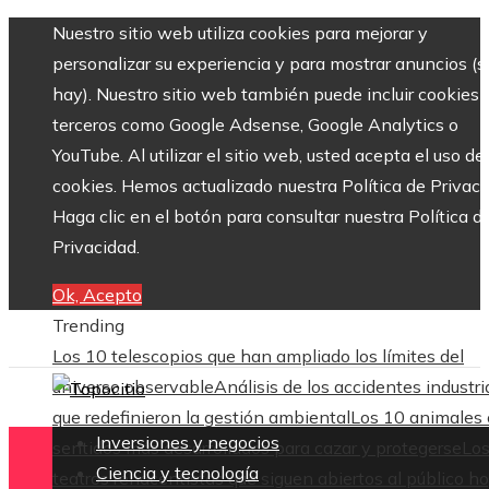
Nuestro sitio web utiliza cookies para mejorar y
personalizar su experiencia y para mostrar anuncios (si
hay). Nuestro sitio web también puede incluir cookies 
terceros como Google Adsense, Google Analytics o
YouTube. Al utilizar el sitio web, usted acepta el uso de
cookies. Hemos actualizado nuestra Política de Privaci
Haga clic en el botón para consultar nuestra Política d
Privacidad.
Ok, Acepto
Trending
Los 10 telescopios que han ampliado los límites del
universo observable
Análisis de los accidentes industri
que redefinieron la gestión ambiental
Los 10 animales
Inversiones y negocios
sentidos más desarrollados para cazar y protegerse
Lo
Ciencia y tecnología
teatros renacentistas que siguen abiertos al público h