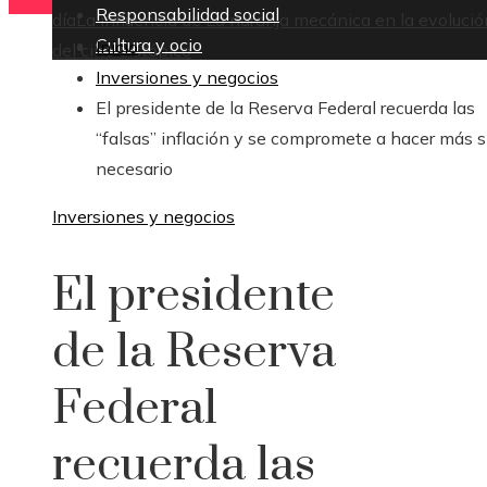
Responsabilidad social
día
La influencia de La naranja mecánica en la evolució
Cultura y ocio
Inicio
del cine distópico
Inversiones y negocios
El presidente de la Reserva Federal recuerda las
“falsas” inflación y se compromete a hacer más s
necesario
Inversiones y negocios
El presidente
de la Reserva
Federal
recuerda las