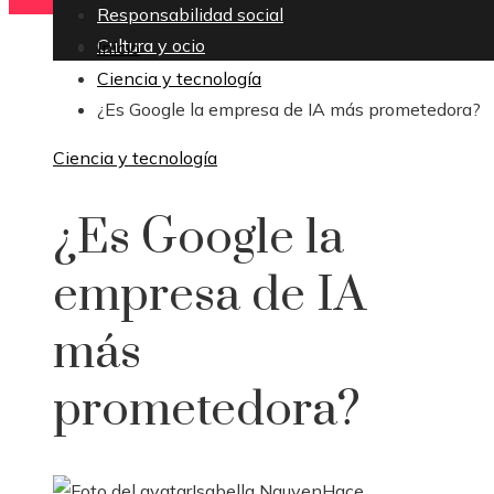
Responsabilidad social
Cultura y ocio
Inicio
Ciencia y tecnología
¿Es Google la empresa de IA más prometedora?
Ciencia y tecnología
¿Es Google la
empresa de IA
más
prometedora?
Isabella Nguyen
Hace