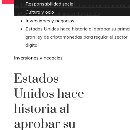
Responsabilidad social
papel en la evolución del MCU
Los teatros renacentist
Cultura y ocio
Inicio
que siguen abiertos al público hoy en día
Inversiones y negocios
Estados Unidos hace historia al aprobar su prime
gran ley de criptomonedas para regular el sector
digital
Inversiones y negocios
Estados
Unidos hace
historia al
aprobar su