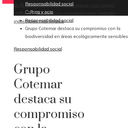
Responsabilidad social
de la exploración espacial
Alemania y sus metas
Cultura y ocio
Inicio
climáticas: la RSE como estrategia para ciudades
Responsabilidad social
industriales más limpias
Grupo Cotemar destaca su compromiso con la
biodiversidad en áreas ecológicamente sensibles
Responsabilidad social
Grupo
Cotemar
destaca su
compromiso