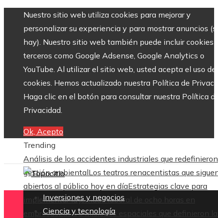
Nuestro sitio web utiliza cookies para mejorar y
personalizar su experiencia y para mostrar anuncios (si
hay). Nuestro sitio web también puede incluir cookies 
terceros como Google Adsense, Google Analytics o
YouTube. Al utilizar el sitio web, usted acepta el uso de
cookies. Hemos actualizado nuestra Política de Privaci
Haga clic en el botón para consultar nuestra Política d
Privacidad.
Ok, Acepto
Trending
Análisis de los accidentes industriales que redefinieron
gestión ambiental
Los teatros renacentistas que sigue
abiertos al público hoy en día
Estrategias clave para
Inversiones y negocios
implementar la jornada laboral de ocho horas en
Ciencia y tecnología
empresas
Las 15 misiones espaciales que definieron la