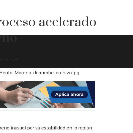
troceso acelerado
eno
eses
176
eno inusual por su estabilidad en la región