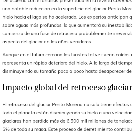
De acuerdo con el análisis presentado en la revista
Communi
una notable reducción en la superficie del glaciar Perito M
hielo hacia el lago se ha acelerado. Los expertos anticipan q
sobre aguas más profundas, lo que aumentará su inestabilidad
comienzo de una fase de retroceso probablemente irreversible
aspecto del glaciar en los años venideros.
Aunque en el futuro cercano los turistas tal vez vean caíd
representa un rápido deterioro del hielo. A lo largo del tiempo
disminuyendo su tamaño poco a poco hasta desaparecer del
Impacto global del retroceso glacia
El retroceso del glaciar Perito Moreno no solo tiene efectos 
todo el planeta están disminuyendo su hielo a una velocida
glaciares han perdido más de 6.500 mil millones de tonelad
5% de toda su masa. Este proceso de derretimiento contribu