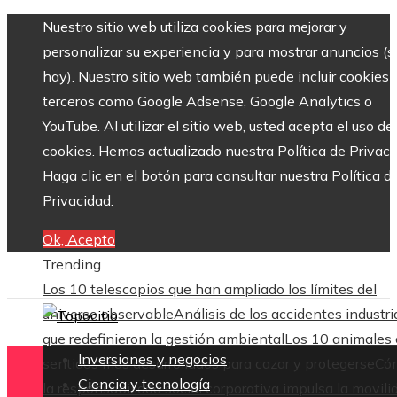
Nuestro sitio web utiliza cookies para mejorar y
personalizar su experiencia y para mostrar anuncios (si
hay). Nuestro sitio web también puede incluir cookies 
terceros como Google Adsense, Google Analytics o
YouTube. Al utilizar el sitio web, usted acepta el uso de
cookies. Hemos actualizado nuestra Política de Privaci
Haga clic en el botón para consultar nuestra Política d
Privacidad.
Ok, Acepto
Trending
Los 10 telescopios que han ampliado los límites del
universo observable
Análisis de los accidentes industri
que redefinieron la gestión ambiental
Los 10 animales
Inversiones y negocios
sentidos más desarrollados para cazar y protegerse
Có
Ciencia y tecnología
la responsabilidad social corporativa impulsa la movili