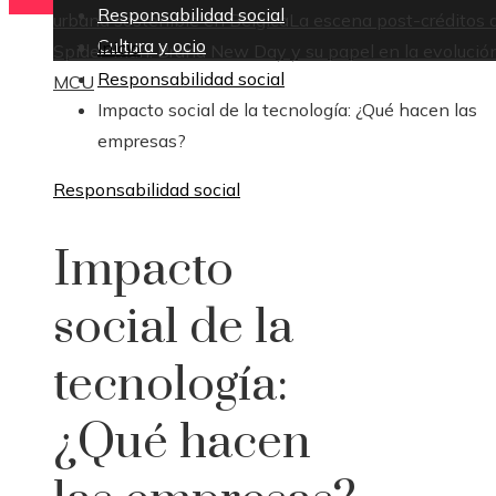
Responsabilidad social
urbana sostenible en Bélgica
La escena post-créditos 
Cultura y ocio
Inicio
Spider-Man: Brand New Day y su papel en la evolución
Responsabilidad social
MCU
Impacto social de la tecnología: ¿Qué hacen las
empresas?
Responsabilidad social
Impacto
social de la
tecnología:
¿Qué hacen