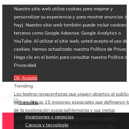
Nuestro sitio web utiliza cookies para mejorar y
personalizar su experiencia y para mostrar anuncios (si
hay). Nuestro sitio web también puede incluir cookies 
terceros como Google Adsense, Google Analytics o
YouTube. Al utilizar el sitio web, usted acepta el uso de
cookies. Hemos actualizado nuestra Política de Privaci
Haga clic en el botón para consultar nuestra Política d
Privacidad.
Ok, Acepto
Trending
Los teatros renacentistas que siguen abiertos al públic
hoy en día
Las 15 misiones espaciales que definieron l
de la exploración espacial
Alemania y sus metas
Inversiones y negocios
climáticas: la RSE como estrategia para ciudades
Ciencia y tecnología
industriales más limpias
Los 10 escándalos más