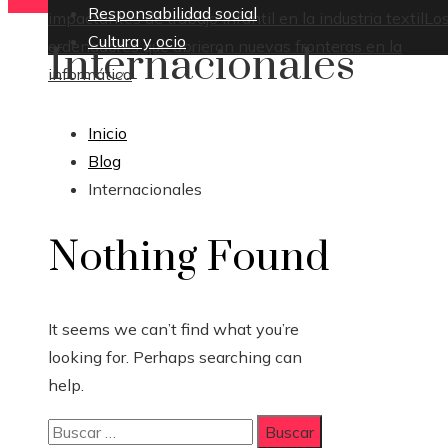
Responsabilidad social
impactantes de trabajo infantil en la industria textil
Lo
Cultura y ocio
ordenadores que abrieron nuevas fronteras en la
Internacionales
informática
Inicio
Blog
Internacionales
Nothing Found
It seems we can’t find what you’re
looking for. Perhaps searching can
help.
Buscar: