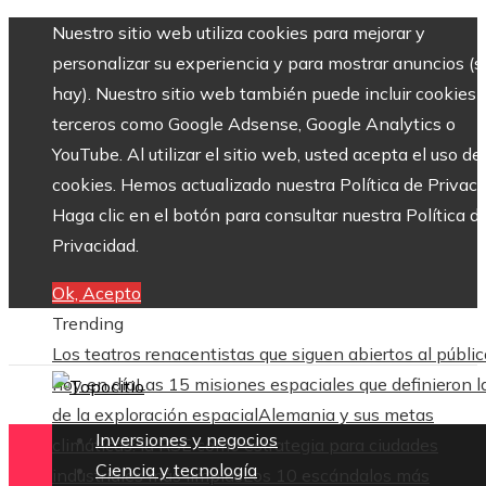
Nuestro sitio web utiliza cookies para mejorar y
personalizar su experiencia y para mostrar anuncios (si
hay). Nuestro sitio web también puede incluir cookies 
terceros como Google Adsense, Google Analytics o
YouTube. Al utilizar el sitio web, usted acepta el uso de
cookies. Hemos actualizado nuestra Política de Privaci
Haga clic en el botón para consultar nuestra Política d
Privacidad.
Ok, Acepto
Trending
Los teatros renacentistas que siguen abiertos al públic
hoy en día
Las 15 misiones espaciales que definieron l
de la exploración espacial
Alemania y sus metas
Inversiones y negocios
climáticas: la RSE como estrategia para ciudades
Ciencia y tecnología
industriales más limpias
Los 10 escándalos más