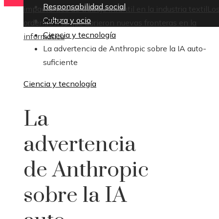
Responsabilidad social
impactantes de trabajo infantil en la industria textil
Lo
Cultura y ocio
Inicio
ordenadores que abrieron nuevas fronteras en la
Ciencia y tecnología
informática
La advertencia de Anthropic sobre la IA auto-
suficiente
Ciencia y tecnología
La
advertencia
de Anthropic
sobre la IA