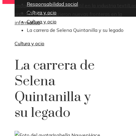
Responsabilidad social
impactantes de trabajo infantil en la industria textil
Lo
Cultura y ocio
Inicio
ordenadores que abrieron nuevas fronteras en la
Cultura y ocio
informática
La carrera de Selena Quintanilla y su legado
Cultura y ocio
La carrera de
Selena
Quintanilla y
su legado
Isabella Nguyen
Hace