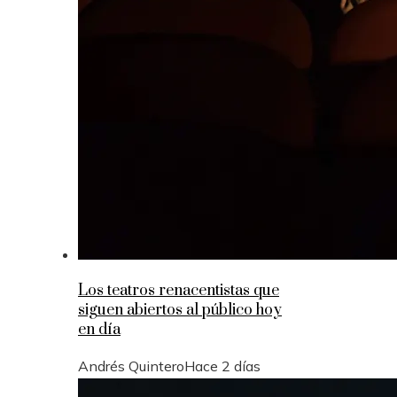
Los teatros renacentistas que
siguen abiertos al público hoy
en día
Andrés Quintero
Hace 2 días