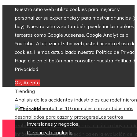
Nuestro sitio web utiliza cookies para mejorar y
personalizar su experiencia y para mostrar anuncios (si
hay). Nuestro sitio web también puede incluir cookies 
terceros como Google Adsense, Google Analytics o
YouTube. Al utilizar el sitio web, usted acepta el uso de
cookies. Hemos actualizado nuestra Política de Privaci
Haga clic en el botón para consultar nuestra Política d
Privacidad.
Ok, Acepto
Trending
Análisis de los accidentes industriales que redefinieron
gestión ambiental
Los 10 animales con sentidos más
desarrollados para cazar y protegerse
Los teatros
Inversiones y negocios
renacentistas que siguen abiertos al público hoy en dí
Ciencia y tecnología
influencia de La naranja mecánica en la evolución del 