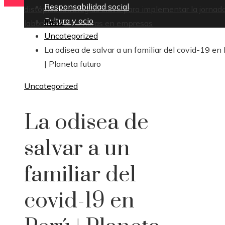
Responsabilidad social
distópico
Estrategias clave para implementar la jornad
Cultura y ocio
Inicio
laboral de ocho horas en empresas
Uncategorized
La odisea de salvar a un familiar del covid-19 en
| Planeta futuro
Uncategorized
La odisea de
salvar a un
familiar del
covid-19 en