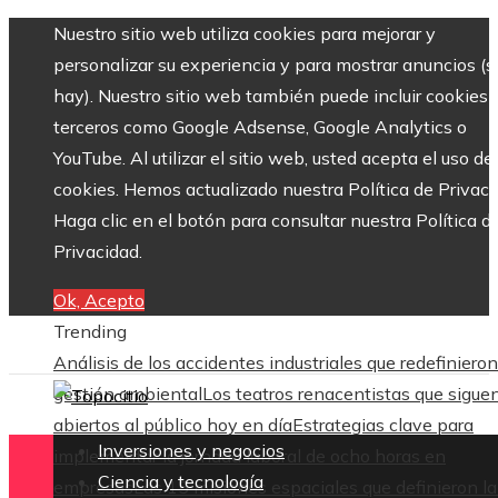
Nuestro sitio web utiliza cookies para mejorar y
personalizar su experiencia y para mostrar anuncios (si
hay). Nuestro sitio web también puede incluir cookies 
terceros como Google Adsense, Google Analytics o
YouTube. Al utilizar el sitio web, usted acepta el uso de
cookies. Hemos actualizado nuestra Política de Privaci
Haga clic en el botón para consultar nuestra Política d
Privacidad.
Ok, Acepto
Trending
Análisis de los accidentes industriales que redefinieron
gestión ambiental
Los teatros renacentistas que sigue
abiertos al público hoy en día
Estrategias clave para
Inversiones y negocios
implementar la jornada laboral de ocho horas en
Ciencia y tecnología
empresas
Las 15 misiones espaciales que definieron la