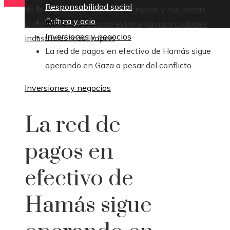
Responsabilidad social
de la exploración espacial
Alemania y sus metas
Cultura y ocio
Inicio
climáticas: la RSE como estrategia para ciudades
Inversiones y negocios
industriales más limpias
La red de pagos en efectivo de Hamás sigue
operando en Gaza a pesar del conflicto
Inversiones y negocios
La red de
pagos en
efectivo de
Hamás sigue