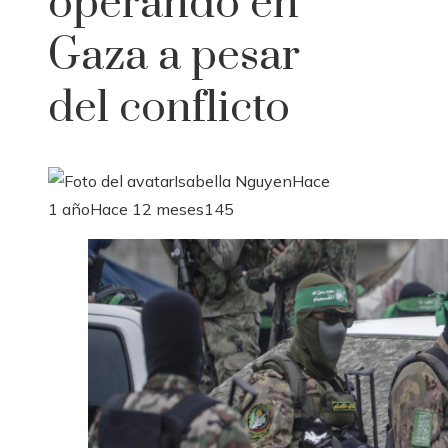
operando en
Gaza a pesar
del conflicto
Isabella Nguyen
Hace
1 año
Hace 12 meses
145