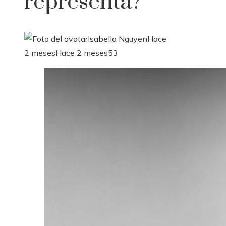
representa?
Isabella Nguyen
Hace
2 meses
Hace 2 meses
53