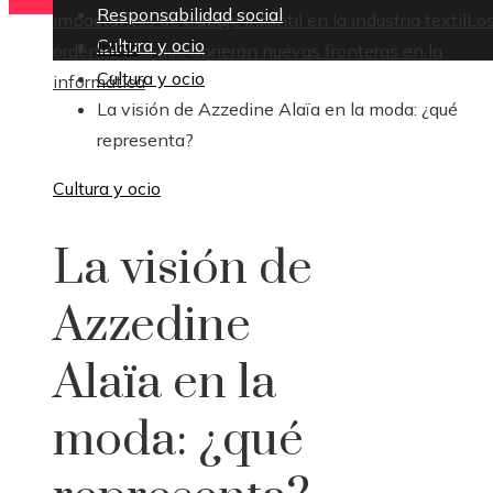
Responsabilidad social
impactantes de trabajo infantil en la industria textil
Lo
Cultura y ocio
Inicio
ordenadores que abrieron nuevas fronteras en la
Cultura y ocio
informática
La visión de Azzedine Alaïa en la moda: ¿qué
representa?
Cultura y ocio
La visión de
Azzedine
Alaïa en la
moda: ¿qué