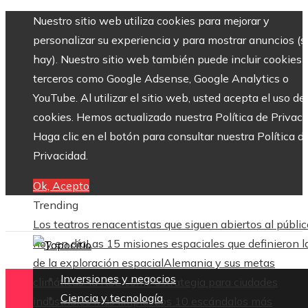
Nuestro sitio web utiliza cookies para mejorar y
personalizar su experiencia y para mostrar anuncios (si
hay). Nuestro sitio web también puede incluir cookies 
terceros como Google Adsense, Google Analytics o
YouTube. Al utilizar el sitio web, usted acepta el uso de
cookies. Hemos actualizado nuestra Política de Privaci
Haga clic en el botón para consultar nuestra Política d
Privacidad.
Ok, Acepto
Trending
Los teatros renacentistas que siguen abiertos al públic
hoy en día
Las 15 misiones espaciales que definieron l
de la exploración espacial
Alemania y sus metas
Inversiones y negocios
climáticas: la RSE como estrategia para ciudades
Ciencia y tecnología
industriales más limpias
Los 10 escándalos más