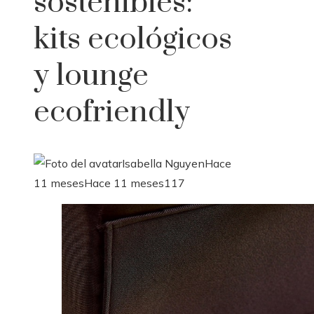
sostenibles:
kits ecológicos
y lounge
ecofriendly
Isabella Nguyen
Hace
11 meses
Hace 11 meses
117