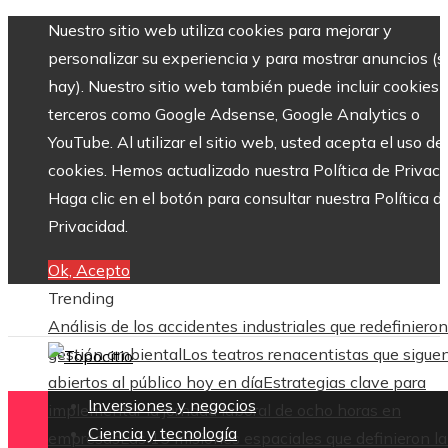
Nuestro sitio web utiliza cookies para mejorar y
personalizar su experiencia y para mostrar anuncios (si
hay). Nuestro sitio web también puede incluir cookies 
terceros como Google Adsense, Google Analytics o
YouTube. Al utilizar el sitio web, usted acepta el uso de
cookies. Hemos actualizado nuestra Política de Privaci
Haga clic en el botón para consultar nuestra Política d
Privacidad.
Ok, Acepto
Trending
Análisis de los accidentes industriales que redefinieron
gestión ambiental
Los teatros renacentistas que sigue
abiertos al público hoy en día
Estrategias clave para
Inversiones y negocios
implementar la jornada laboral de ocho horas en
Ciencia y tecnología
empresas
Las 15 misiones espaciales que definieron la