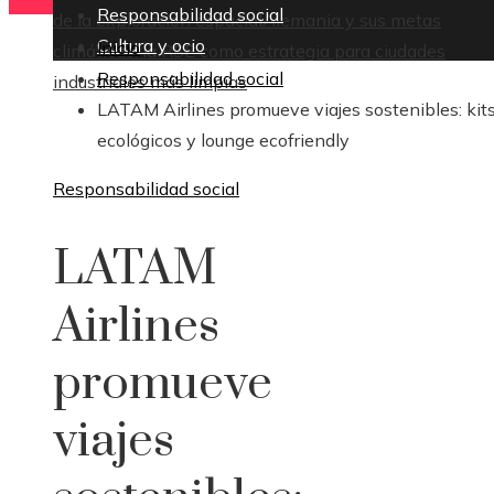
Responsabilidad social
de la exploración espacial
Alemania y sus metas
Cultura y ocio
Inicio
climáticas: la RSE como estrategia para ciudades
Responsabilidad social
industriales más limpias
LATAM Airlines promueve viajes sostenibles: kit
ecológicos y lounge ecofriendly
Responsabilidad social
LATAM
Airlines
promueve
viajes