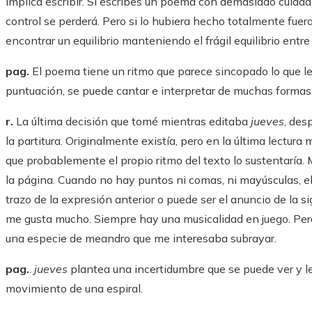
implica escribir. Si escribes un poema con demasiado cuidado, 
control se perderá. Pero si lo hubiera hecho totalmente fuera 
encontrar un equilibrio manteniendo el frágil equilibrio entre e
pag.
El poema tiene un ritmo que parece sincopado lo que le
puntuación, se puede cantar e interpretar de muchas formas.
r.
La última decisión que tomé mientras editaba
jueves
, des
la partitura. Originalmente existía, pero en la última lectur
que probablemente el propio ritmo del texto lo sustentaría. 
la página. Cuando no hay puntos ni comas, ni mayúsculas, e
trazo de la expresión anterior o puede ser el anuncio de la
me gusta mucho. Siempre hay una musicalidad en juego. Pero
una especie de meandro que me interesaba subrayar.
pag.
.
jueves
plantea una incertidumbre que se puede ver y lee
movimiento de una espiral.