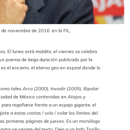
8 de noviembre de 2016. en la FIL,
s. El lunes está maldito, el viernes se celebra.
vo poema de larga duración publicado por la
 es el encierro, el eterno giro en espiral donde lo
 como tales
Arco
(2000),
Invadir
(2005),
Bipolar
a Ciudad de México contenidas en
Atajos y
 para regañarse frente a un espejo gigante, el
ste a estas costas / solo / volar los límites del
n las primeras páginas de
jueves
. Es un monólogo
utor se separe del texto. Deja a un lado Trujillo;