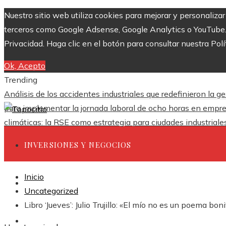
Nuestro sitio web utiliza cookies para mejorar y personaliza
terceros como Google Adsense, Google Analytics o YouTube. Al
Privacidad. Haga clic en el botón para consultar nuestra Polí
Ok, Acepto
Trending
Análisis de los accidentes industriales que redefinieron la g
para implementar la jornada laboral de ocho horas en empr
climáticas: la RSE como estrategia para ciudades industrial
INVERSIONES Y NEGOCIOS
Inicio
CIENCIA Y TECNOLOGÍA
Uncategorized
Libro ‘Jueves’: Julio Trujillo: «El mío no es un poema bon
RESPONSABILIDAD SOCIAL