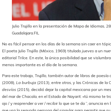
Julio Trujillo en la presentación de Mapa de Idiomas, 2
Guadalajara.
FIL
No es fácil pensar en los días de la semana sin caer en tópico
El poeta Julio Trujillo (México, 1969) titulado
jueves
a un nue
editorial Trilce. En este, la única posibilidad que se vislumbra
menos importante es el día de la semana.
Para este trabajo, Trujillo, también autor de libros de poesía
(2008),
La burbuja
(2013), entre otros, y las Crónicas de l
desvíos
(2015), decidió dejar la capital mexicana por un mes
del mar de Chacala, en el Estado de Nayarit: «tú mismo te traji
ojo / y reaprender a ver / recibir lo que se te da ”, anuncia e
que usa la segunda persona del singular para permitir que su a