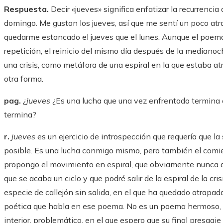
Respuesta.
Decir «jueves» significa enfatizar la recurrencia 
domingo. Me gustan los jueves, así que me sentí un poco at
quedarme estancado el jueves que el lunes. Aunque el poema p
repetición, el reinicio del mismo día después de la mediano
una crisis, como metáfora de una espiral en la que estaba a
otra forma.
pag.
¿
jueves
¿Es una lucha que una vez enfrentada termina 
termina?
r.
jueves
es un ejercicio de introspección que requería que la
posible. Es una lucha conmigo mismo, pero también el comie
propongo el movimiento en espiral, que obviamente nunca an
que se acaba un ciclo y que podré salir de la espiral de la cr
especie de callejón sin salida, en el que ha quedado atrapada la
poética que habla en ese poema. No es un poema hermoso, no
interior, problemático, en el que espero que su final presagi