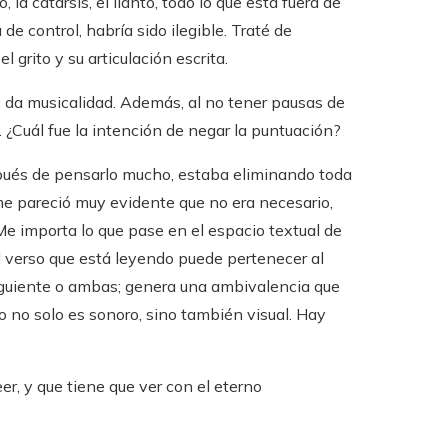
la catarsis, el llanto, todo lo que está fuera de
de control, habría sido ilegible. Traté de
l grito y su articulación escrita.
 da musicalidad. Además, al no tener pausas de
 ¿Cuál fue la intención de negar la puntuación?
pués de pensarlo mucho, estaba eliminando toda
a me pareció muy evidente que no era necesario,
Me importa lo que pase en el espacio textual de
l verso que está leyendo puede pertenecer al
 siguiente o ambas; genera una ambivalencia que
 no solo es sonoro, sino también visual. Hay
r, y que tiene que ver con el eterno