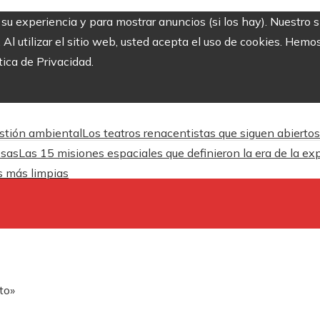
r su experiencia y para mostrar anuncios (si los hay). Nuestro 
 utilizar el sitio web, usted acepta el uso de cookies. Hemos
tica de Privacidad.
estión ambiental
Los teatros renacentistas que siguen abiertos
esas
Las 15 misiones espaciales que definieron la era de la ex
es más limpias
ito»