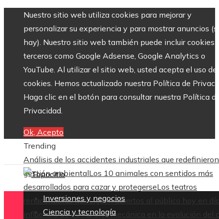
Nuestro sitio web utiliza cookies para mejorar y
personalizar su experiencia y para mostrar anuncios (si
hay). Nuestro sitio web también puede incluir cookies 
terceros como Google Adsense, Google Analytics o
YouTube. Al utilizar el sitio web, usted acepta el uso de
cookies. Hemos actualizado nuestra Política de Privaci
Haga clic en el botón para consultar nuestra Política d
Privacidad.
Ok, Acepto
Trending
Análisis de los accidentes industriales que redefinieron
gestión ambiental
Los 10 animales con sentidos más
desarrollados para cazar y protegerse
Los teatros
Inversiones y negocios
renacentistas que siguen abiertos al público hoy en dí
Ciencia y tecnología
influencia de La naranja mecánica en la evolución del 