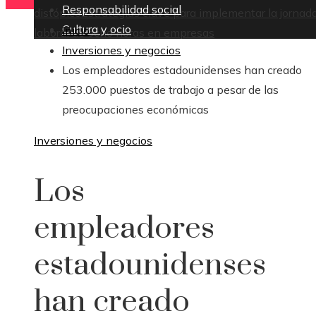
Responsabilidad social
distópico
Estrategias clave para implementar la jornad
Cultura y ocio
Inicio
laboral de ocho horas en empresas
Inversiones y negocios
Los empleadores estadounidenses han creado
253.000 puestos de trabajo a pesar de las
preocupaciones económicas
Inversiones y negocios
Los
empleadores
estadounidenses
han creado