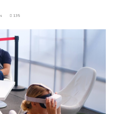
es
135