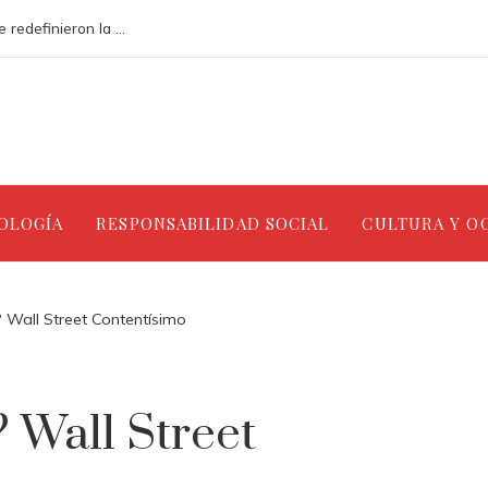
Análisis de los accidentes industriales que redefinieron la gestión ambiental
NOLOGÍA
RESPONSABILIDAD SOCIAL
CULTURA Y O
? Wall Street Contentísimo
 Wall Street