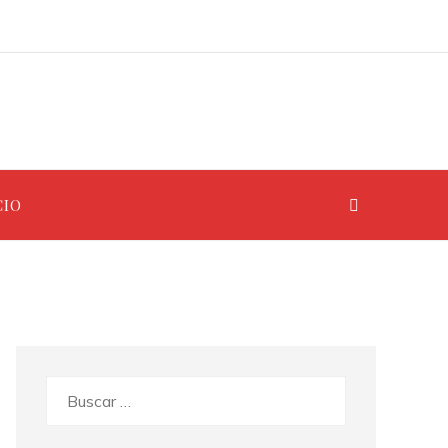
Los teatros renacentistas que siguen abiertos al público hoy en día
Las 15 misiones espaciales que definieron la era de la exploración espacial
CIO
Buscar: