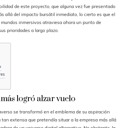
abilidad de este proyecto, que alguna vez fue presentado
s allá del impacto bursátil inmediato, lo cierto es que el
e mundos inmersivos atraviesa ahora un punto de
us prioridades a largo plazo.
o
res
más logró alzar vuelo
averso se transformó en el emblema de su aspiración
 tan extensa que pretendía situar a la empresa más allá
adora de un universo digital alternativo. No obstante, la