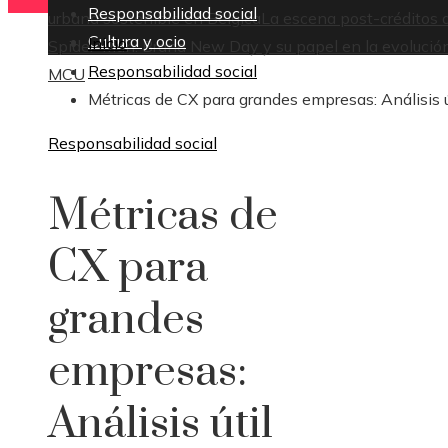
Responsabilidad social
urbana sostenible en Bélgica
La escena post-créditos 
Cultura y ocio
Inicio
Spider-Man: Brand New Day y su papel en la evolución
Responsabilidad social
MCU
Métricas de CX para grandes empresas: Análisis ú
Responsabilidad social
Métricas de
CX para
grandes
empresas:
Análisis útil