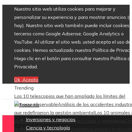
Nuestro sitio web utiliza cookies para mejorar y
personalizar su experiencia y para mostrar anuncios (si
hay). Nuestro sitio web también puede incluir cookies 
terceros como Google Adsense, Google Analytics o
YouTube. Al utilizar el sitio web, usted acepta el uso de
cookies. Hemos actualizado nuestra Política de Privaci
Haga clic en el botón para consultar nuestra Política d
Privacidad.
Ok, Acepto
Trending
Los 10 telescopios que han ampliado los límites del
universo observable
Análisis de los accidentes industri
que redefinieron la gestión ambiental
Los 10 animales
Inversiones y negocios
sentidos más desarrollados para cazar y protegerse
Có
Ciencia y tecnología
la responsabilidad social corporativa impulsa la movili