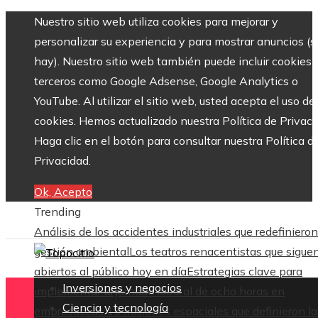
Nuestro sitio web utiliza cookies para mejorar y
personalizar su experiencia y para mostrar anuncios (si
hay). Nuestro sitio web también puede incluir cookies 
terceros como Google Adsense, Google Analytics o
YouTube. Al utilizar el sitio web, usted acepta el uso de
cookies. Hemos actualizado nuestra Política de Privaci
Haga clic en el botón para consultar nuestra Política d
Privacidad.
Ok, Acepto
Trending
Análisis de los accidentes industriales que redefinieron
gestión ambiental
Los teatros renacentistas que sigue
abiertos al público hoy en día
Estrategias clave para
Inversiones y negocios
implementar la jornada laboral de ocho horas en
Ciencia y tecnología
empresas
Las 15 misiones espaciales que definieron la