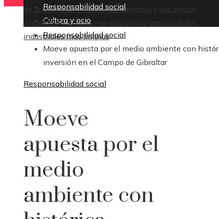
Responsabilidad social
de la exploración espacial
Alemania y sus metas
Cultura y ocio
Inicio
climáticas: la RSE como estrategia para ciudades
Responsabilidad social
industriales más limpias
Moeve apuesta por el medio ambiente con histór
inversión en el Campo de Gibraltar
Responsabilidad social
Moeve
apuesta por el
medio
ambiente con