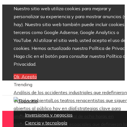
Nuestro sitio web utiliza cookies para mejorar y
personalizar su experiencia y para mostrar anuncios (si
hay). Nuestro sitio web también puede incluir cookies 
terceros como Google Adsense, Google Analytics o
YouTube. Al utilizar el sitio web, usted acepta el uso de
cookies. Hemos actualizado nuestra Política de Privaci
Haga clic en el botón para consultar nuestra Política d
Privacidad.
Ok, Acepto
Trending
Análisis de los accidentes industriales que redefinieron
gestión ambiental
Los teatros renacentistas que sigue
abiertos al público hoy en día
Estrategias clave para
Inversiones y negocios
implementar la jornada laboral de ocho horas en
Ciencia y tecnología
empresas
Las 15 misiones espaciales que definieron la