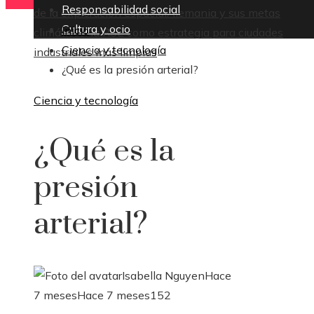
Responsabilidad social
de la exploración espacial
Alemania y sus metas
Cultura y ocio
Inicio
climáticas: la RSE como estrategia para ciudades
Ciencia y tecnología
industriales más limpias
¿Qué es la presión arterial?
Ciencia y tecnología
¿Qué es la
presión
arterial?
Isabella Nguyen
Hace
7 meses
Hace 7 meses
152