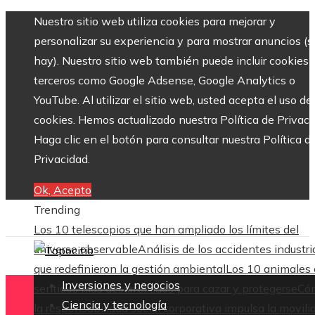
Nuestro sitio web utiliza cookies para mejorar y
personalizar su experiencia y para mostrar anuncios (si
hay). Nuestro sitio web también puede incluir cookies 
terceros como Google Adsense, Google Analytics o
YouTube. Al utilizar el sitio web, usted acepta el uso de
cookies. Hemos actualizado nuestra Política de Privaci
Haga clic en el botón para consultar nuestra Política d
Privacidad.
Ok, Acepto
Trending
Los 10 telescopios que han ampliado los límites del
universo observable
Análisis de los accidentes industri
que redefinieron la gestión ambiental
Los 10 animales
Inversiones y negocios
sentidos más desarrollados para cazar y protegerse
Có
Ciencia y tecnología
la responsabilidad social corporativa impulsa la movili