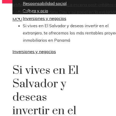
Responsabilidad social
urbana sostenible en Bélgica
La escena post-créditos 
Cultura y ocio
Inicio
Spider-Man: Brand New Day y su papel en la evolución
Inversiones y negocios
MCU
Si vives en El Salvador y deseas invertir en el
extranjero, te ofrecemos los más rentables proye
inmobiliarios en Panamá
Inversiones y negocios
Si vives en El
Salvador y
deseas
invertir en el