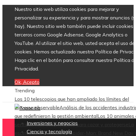
Nuestro sitio web utiliza cookies para mejorar y
personalizar su experiencia y para mostrar anuncios (si
hay). Nuestro sitio web también puede incluir cookies 
terceros como Google Adsense, Google Analytics o
YouTube. Al utilizar el sitio web, usted acepta el uso de
cookies. Hemos actualizado nuestra Política de Privaci
Haga clic en el botón para consultar nuestra Política d
Privacidad.
Ok, Acepto
Trending
Los 10 telescopios que han ampliado los límites del
universo observable
Análisis de los accidentes industri
que redefinieron la gestión ambiental
Los 10 animales
Inversiones y negocios
sentidos más desarrollados para cazar y protegerse
La
Ciencia y tecnología
escena post-créditos de Spider-Man: Brand New Day 