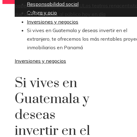
Responsabilidad social
papel en la evolución del MCU
Los teatros renacentist
Cultura y ocio
Inicio
que siguen abiertos al público hoy en día
Inversiones y negocios
Si vives en Guatemala y deseas invertir en el
extranjero, te ofrecemos los más rentables proye
inmobiliarios en Panamá
Inversiones y negocios
Si vives en
Guatemala y
deseas
invertir en el