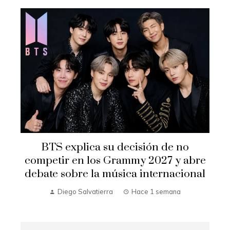
BTS explica su decisión de no
competir en los Grammy 2027 y abre
D
debate sobre la música internacional
Diego Salvatierra
Hace 1 semana