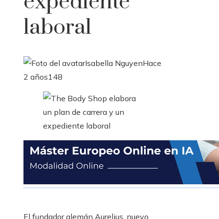
expediente
laboral
Isabella Nguyen
Hace
2 años
148
El fundador alemán Aurelius, nuevo