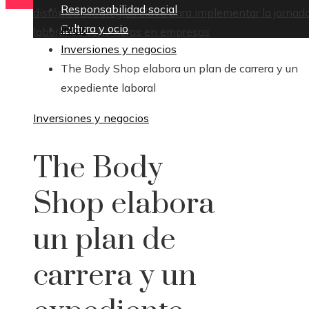
Responsabilidad social
distópico
Estrategias clave para implementar la jornad
Cultura y ocio
Inicio
laboral de ocho horas en empresas
Inversiones y negocios
The Body Shop elabora un plan de carrera y un
expediente laboral
Inversiones y negocios
The Body
Shop elabora
un plan de
carrera y un