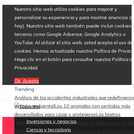
Nuestro sitio web utiliza cookies para mejorar y
personalizar su experiencia y para mostrar anuncios (si
hay). Nuestro sitio web también puede incluir cookies 
terceros como Google Adsense, Google Analytics o
YouTube. Al utilizar el sitio web, usted acepta el uso de
cookies. Hemos actualizado nuestra Política de Privaci
Haga clic en el botón para consultar nuestra Política d
Privacidad.
Ok, Acepto
Trending
Análisis de los accidentes industriales que redefinieron
gestión ambiental
Los 10 animales con sentidos más
desarrollados para cazar y protegerse
Los teatros
Inversiones y negocios
renacentistas que siguen abiertos al público hoy en dí
Ciencia y tecnología
influencia de La naranja mecánica en la evolución del 