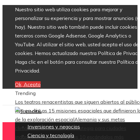
Nuestro sitio web utiliza cookies para mejorar y
personalizar su experiencia y para mostrar anuncios (si
hay). Nuestro sitio web también puede incluir cookies 
terceros como Google Adsense, Google Analytics o
YouTube. Al utilizar el sitio web, usted acepta el uso de
cookies. Hemos actualizado nuestra Política de Privaci
Haga clic en el botón para consultar nuestra Política d
Privacidad.
Ok, Acepto
Trending
Los teatros renacentistas que siguen abiertos al públic
hoy en día
Las 15 misiones espaciales que definieron l
de la exploración espacial
Alemania y sus metas
Inversiones y negocios
climáticas: la RSE como estrategia para ciudades
Ciencia y tecnología
industriales más limpias
Los 10 escándalos más