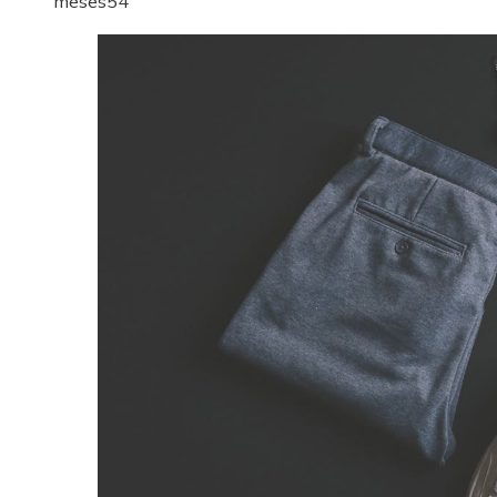
meses
54