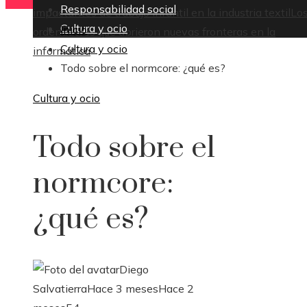
Responsabilidad social
impactantes de trabajo infantil en la industria textil
Lo
Cultura y ocio
Inicio
ordenadores que abrieron nuevas fronteras en la
Cultura y ocio
informática
Todo sobre el normcore: ¿qué es?
Cultura y ocio
Todo sobre el
normcore:
¿qué es?
Diego
Salvatierra
Hace 3 meses
Hace 2