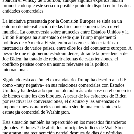
abarcan el whisky de Bourbon, aunque algunos expertos habían
pronosticado que este sería un posible punto de disputa entre las dos
entidades comerciales.
La iniciativa presentada por la Comisión Europea se sitúa en un
entorno de intensificación de las fricciones comerciales a nivel
mundial. La controversia sobre aranceles entre Estados Unidos y la
Unión Europea ha aumentado desde que Trump implementó
políticas de «America First», enfocadas en establecer tarifas a
mercancías de varios países, entre ellos los del continente europeo. A
pesar de que el gobierno estadounidense, durante la presidencia de
Joe Biden, ha tratado de reducir algunas de estas tensiones, el
conflicto persiste como un asunto relevante en la política
internacional.
Siguiendo esta acción, el exmandatario Trump ha descrito a la UE
como «muy negativa» en sus relaciones comerciales con Estados
Unidos y ha destacado que no tolerará más «abusos» en el comercio
de bienes entre los dos bloques. A pesar de los esfuerzos de Biden
por reactivar las conversaciones, el discurso y las amenazas de
imponer nuevos aranceles continúan siendo una constante en la
estrategia comercial de Washington.
Esta situación también ha repercutido en los mercados financieros
globales. El lunes 7 de abril, los principales índices de Wall Street
mostraron una recuperación parcial después de días de pérdidas