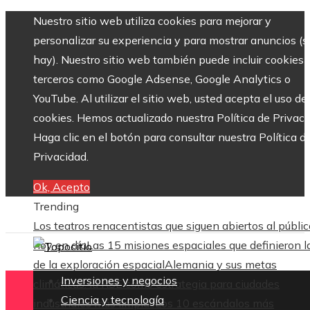
Nuestro sitio web utiliza cookies para mejorar y
personalizar su experiencia y para mostrar anuncios (si
hay). Nuestro sitio web también puede incluir cookies 
terceros como Google Adsense, Google Analytics o
YouTube. Al utilizar el sitio web, usted acepta el uso de
cookies. Hemos actualizado nuestra Política de Privaci
Haga clic en el botón para consultar nuestra Política d
Privacidad.
Ok, Acepto
Trending
Los teatros renacentistas que siguen abiertos al públic
hoy en día
Las 15 misiones espaciales que definieron l
de la exploración espacial
Alemania y sus metas
Inversiones y negocios
climáticas: la RSE como estrategia para ciudades
Ciencia y tecnología
industriales más limpias
Los 10 escándalos más