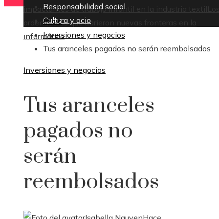
Responsabilidad social
impactantes de trabajo infantil en la industria textil
Lo
Cultura y ocio
Inicio
ordenadores que abrieron nuevas fronteras en la
Inversiones y negocios
informática
Tus aranceles pagados no serán reembolsados
Inversiones y negocios
Tus aranceles
pagados no
serán
reembolsados
Isabella Nguyen
Hace