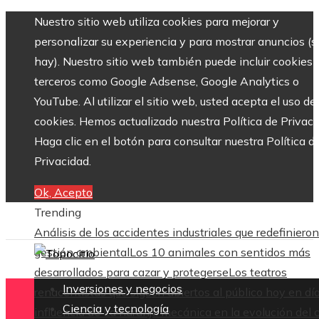
Nuestro sitio web utiliza cookies para mejorar y
personalizar su experiencia y para mostrar anuncios (si
hay). Nuestro sitio web también puede incluir cookies 
terceros como Google Adsense, Google Analytics o
YouTube. Al utilizar el sitio web, usted acepta el uso de
cookies. Hemos actualizado nuestra Política de Privaci
Haga clic en el botón para consultar nuestra Política d
Privacidad.
Ok, Acepto
Trending
Análisis de los accidentes industriales que redefinieron
gestión ambiental
Los 10 animales con sentidos más
desarrollados para cazar y protegerse
Los teatros
Inversiones y negocios
renacentistas que siguen abiertos al público hoy en dí
Ciencia y tecnología
influencia de La naranja mecánica en la evolución del 