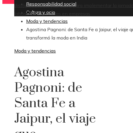
Responsabilidad social
distópico
Estrategias clave para implementar la jornad
Cultura y ocio
Inicio
laboral de ocho horas en empresas
Moda y tendencias
Agostina Pagnoni: de Santa Fe a Jaipur, el viaje q
transformó la moda en India
Moda y tendencias
Agostina
Pagnoni: de
Santa Fe a
Jaipur, el viaje