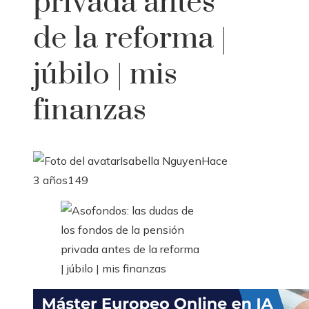
privada antes
de la reforma |
júbilo | mis
finanzas
Isabella Nguyen
Hace
3 años
149