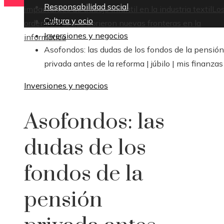
Responsabilidad social
impactantes de trabajo infantil en la industria textil
Lo
Cultura y ocio
Inicio
ordenadores que abrieron nuevas fronteras en la
Inversiones y negocios
informática
Asofondos: las dudas de los fondos de la pensión
privada antes de la reforma | júbilo | mis finanzas
Inversiones y negocios
Asofondos: las
dudas de los
fondos de la
pensión