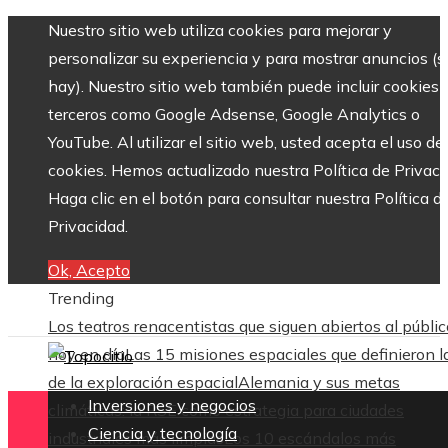
Nuestro sitio web utiliza cookies para mejorar y
personalizar su experiencia y para mostrar anuncios (si
hay). Nuestro sitio web también puede incluir cookies 
terceros como Google Adsense, Google Analytics o
YouTube. Al utilizar el sitio web, usted acepta el uso de
cookies. Hemos actualizado nuestra Política de Privaci
Haga clic en el botón para consultar nuestra Política d
Privacidad.
Ok, Acepto
Trending
Los teatros renacentistas que siguen abiertos al públic
hoy en día
Las 15 misiones espaciales que definieron l
de la exploración espacial
Alemania y sus metas
Inversiones y negocios
climáticas: la RSE como estrategia para ciudades
Ciencia y tecnología
industriales más limpias
Los 10 escándalos más