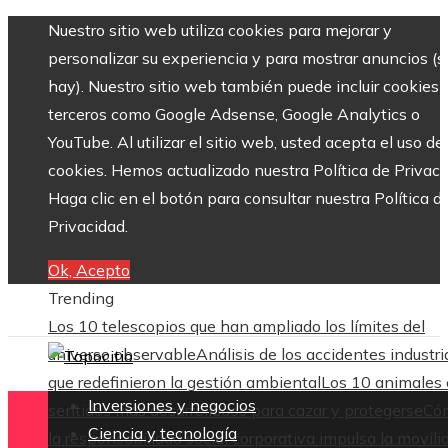
Nuestro sitio web utiliza cookies para mejorar y
personalizar su experiencia y para mostrar anuncios (si
hay). Nuestro sitio web también puede incluir cookies 
terceros como Google Adsense, Google Analytics o
YouTube. Al utilizar el sitio web, usted acepta el uso de
cookies. Hemos actualizado nuestra Política de Privaci
Haga clic en el botón para consultar nuestra Política d
Privacidad.
Ok, Acepto
Trending
Los 10 telescopios que han ampliado los límites del
universo observable
Análisis de los accidentes industri
que redefinieron la gestión ambiental
Los 10 animales
Inversiones y negocios
sentidos más desarrollados para cazar y protegerse
Có
Ciencia y tecnología
la responsabilidad social corporativa impulsa la movili