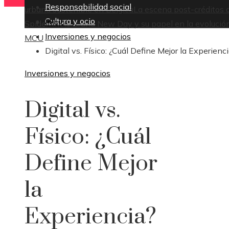
Responsabilidad social
urbana sostenible en Bélgica
La escena post-créditos 
Cultura y ocio
Inicio
Spider-Man: Brand New Day y su papel en la evolución
Inversiones y negocios
MCU
Digital vs. Físico: ¿Cuál Define Mejor la Experienc
Inversiones y negocios
Digital vs.
Físico: ¿Cuál
Define Mejor
la
Experiencia?